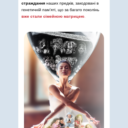
страждання
наших предків, закодовані в
генетичній пам'яті, що за багато поколінь
вже стали сімейною матрицею
.