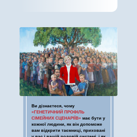
Ви дізнаєтеся, чому
«ГЕНЕТИЧНИЙ ПРОФІЛЬ
СІМЕЙНИХ СЦЕНАРІЇВ»
має бути у
кожної людини, як він допоможе
вам відкрити таємниці, приховані
у вас і вашій родовій системі, і як