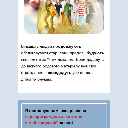
Більшість людей
продовжують
обслуговувати старі рани предків і
будують
своє життя за їхнім лекалом. Вони додадуть
до важкого родового матеріалу вже свої
страждання, і
передадуть
усе це далі –
дітям та онукам.
Я пропоную вам інше рішення
перепрограмувати негативні
сімейні сценарії
на нові