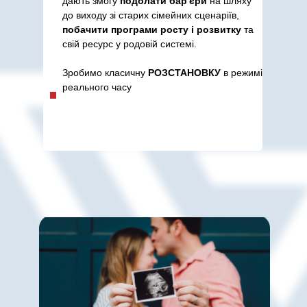
дають змогу
подолати бар'єри
на шляху
до виходу зі старих сімейних сценаріїв,
побачити програми росту і розвитку
та
свій ресурс у родовій системі.
Зробимо класичну
РОЗСТАНОВКУ
в режимі
реального часу