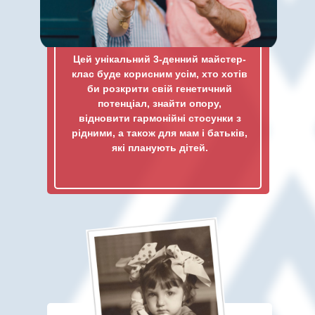
Цей унікальний
3-денний
майстер-
клас буде корисним усім, хто хотів
би розкрити свій генетичний
потенціал, знайти опору
,
відновити
гармонійні
стосунки з
рідними
, а також для мам і батьків,
які планують дітей.