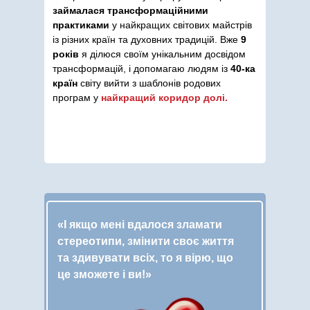
займалася трансформаційними
практиками
у найкращих світових майстрів
із різних країн та духовних традицій. Вже
9
років
я ділюся своїм унікальним досвідом
трансформацій, і допомагаю людям із
40-ка
країн
світу вийти з шаблонів родових
програм у
найкращий коридор долі.
«
І якщо мені вдалося зламати
стереотипи, змінити своє життя
та здивувати всіх, то я вірю, що
це зможете і ви!
»