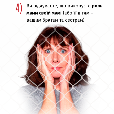
Ви відчуваєте, що виконуєте
роль
мами своїй мамі
(або її дітям –
вашим братам та сестрам)