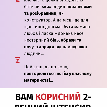
Але часто дочки виходять із
батьківських родин
пораненими
та розібраними
, як
конструктор. А на місці, де для
щасливої долі має бути мамина
любов і ласка – донька несе
нестерпний
біль, образи та
почуття зради
від найріднішої
людини…
Цей стан, як по колу,
повторюються потім у власному
материнстві
…
ВАМ
КОРИСНИЙ
2-