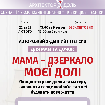
СЦЕНАРІЇ * ЕКСКЛЮЗИВНІ ЗНАННЯ * ТІЛЬКИ ДІЄВІ ТЕХНІКИ 
Старт
Час
Участь
22 та 23
13:00 за Києвом
БЕЗКОШТОВНО
ЛЮТОГО
12:00 за Берліном
АВТОРСЬКИЙ 2-ДЕННИЙ ІНТЕНСИВ
ДЛЯ МАМ ТА ДОЧОК
МАМА – ДЗЕРКАЛО
МОЄЇ ДОЛІ
Як зцілити рани дочки та матері,
наповнити серце любов'ю та з неї
будувати нове життя