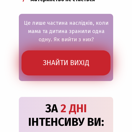
Це лише частина наслідків, коли
мама та дитина зранили одна
одну. Як вийти з них?
ЗНАЙТИ ВИХІД
ЗА
2 ДНІ
ІНТЕНСИВУ ВИ: