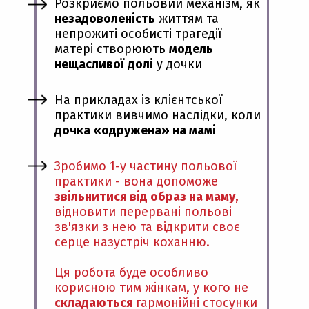
Розкриємо польовий механізм, як
незадоволеність
життям та
непрожиті особисті трагедії
матері створюють
модель
нещасливої
долі
у дочки
На прикладах із клієнтської
практики вивчимо наслідки, коли
дочка «одружена» на мамі
Зробимо 1-у частину польової
практики - вона допоможе
звільнитися від образ на маму,
відновити перервані польові
зв'язки з нею та відкрити своє
серце назустріч коханню.
Ця робота буде особливо
корисною тим жінкам, у кого не
складаються
гармонійні стосунки